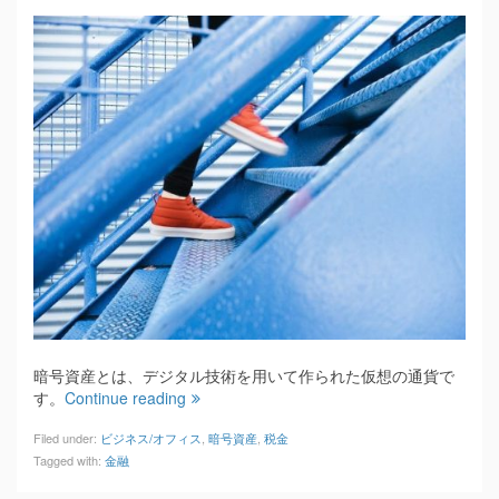
暗号資産とは、デジタル技術を用いて作られた仮想の通貨で
す。
Continue reading
Filed under:
ビジネス/オフィス
,
暗号資産
,
税金
Tagged with:
金融