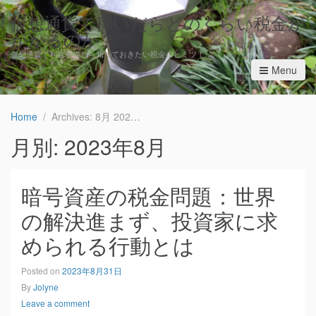
仮想通貨で稼いだらどのくらい税金が
かかるのか？
仮想通貨で利益を得たら知っておきたい税金のヒミツ！
Menu
Home
Archives: 8月 2023
月別: 2023年8月
暗号資産の税金問題：世界
の解決進まず、投資家に求
められる行動とは
Posted on
2023年8月31日
By
Jolyne
Leave a comment