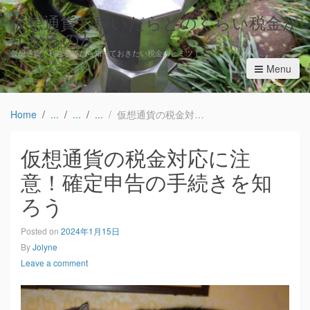
仮想通貨で稼いだらどのくらい税金が
かかるのか？
仮想通貨で利益を得たら知っておきたい税金のヒミツ！
Menu
Home
仮想通貨の税金対応に注意！確定申告の手続きを知ろう
仮想通貨の税金対応に注
意！確定申告の手続きを知
ろう
Posted on
2024年1月15日
By
Jolyne
Leave a comment