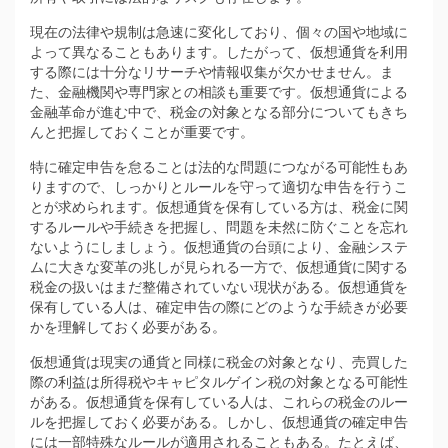
現在の法律や規制は急速に変化しており、個々の国や地域に
よって異なることもあります。したがって、仮想通貨を利用
する際には十分なリサーチや情報収集が欠かせません。ま
た、金融機関や専門家との相談も重要です。仮想通貨による
金融革命が進む中で、税金の対象となる部分についてもきち
んと把握しておくことが重要です。
特に確定申告を怠ることは法的な問題につながる可能性もあ
りますので、しっかりとルールを守って適切な申告を行うこ
とが求められます。仮想通貨を保有している方は、税金に関
するルールや手続きを把握し、問題を未然に防ぐことを忘れ
ないようにしましょう。仮想通貨の台頭により、金融システ
ムに大きな変革の兆しが見られる一方で、仮想通貨に関する
税金の扱いはまだ整備されていない現状がある。仮想通貨を
保有している人は、確定申告の際にどのような手続きが必要
かを理解しておく必要がある。
仮想通貨は現実の通貨と同様に税金の対象となり、売買した
際の利益は所得税やキャピタルゲイン税の対象となる可能性
がある。仮想通貨を保有している人は、これらの税金のルー
ルを把握しておく必要がある。しかし、仮想通貨の確定申告
には一部特殊なルールが適用されることもある。たとえば、