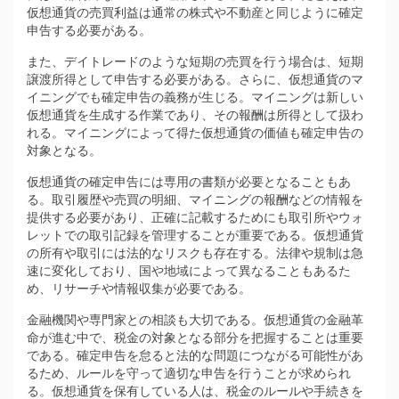
仮想通貨の売買利益は通常の株式や不動産と同じように確定
申告する必要がある。
また、デイトレードのような短期の売買を行う場合は、短期
譲渡所得として申告する必要がある。さらに、仮想通貨のマ
イニングでも確定申告の義務が生じる。マイニングは新しい
仮想通貨を生成する作業であり、その報酬は所得として扱わ
れる。マイニングによって得た仮想通貨の価値も確定申告の
対象となる。
仮想通貨の確定申告には専用の書類が必要となることもあ
る。取引履歴や売買の明細、マイニングの報酬などの情報を
提供する必要があり、正確に記載するためにも取引所やウォ
レットでの取引記録を管理することが重要である。仮想通貨
の所有や取引には法的なリスクも存在する。法律や規制は急
速に変化しており、国や地域によって異なることもあるた
め、リサーチや情報収集が必要である。
金融機関や専門家との相談も大切である。仮想通貨の金融革
命が進む中で、税金の対象となる部分を把握することは重要
である。確定申告を怠ると法的な問題につながる可能性があ
るため、ルールを守って適切な申告を行うことが求められ
る。仮想通貨を保有している人は、税金のルールや手続きを