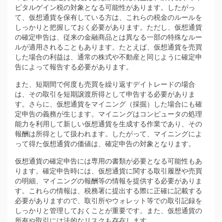
ピタルゲイン税の対象となる可能性があります。したがっ
て、仮想通貨を保有している方は、これらの税金のルールを
しっかりと把握しておく必要があります。ただし、仮想通貨
の確定申告は、従来の金融商品とは異なる一部の特殊なルー
ルが適用されることもあります。たとえば、仮想通貨を売買
した場合の利益は、通常の株式や不動産と同じように確定申
告によって報告する必要があります。
また、短期間で何度も売買を繰り返すデイトレードの場合
は、その取引を短期譲渡所得として申告する必要がありま
す。さらに、仮想通貨をマイニング（採掘）した場合にも確
定申告の義務が生じます。マイニングはコンピュータの処理
能力を利用して新しい仮想通貨を生成する作業であり、その
報酬は所得として扱われます。したがって、マイニングによ
って得た仮想通貨の価値は、確定申告の対象となります。
仮想通貨の確定申告には専用の書類が必要となる可能性もあ
ります。確定申告時には、仮想通貨に関する取引履歴や売買
の明細、マイニングの報酬等の情報を提供する必要がありま
す。これらの情報は、税務署に提出する際に正確に記載する
必要がありますので、取引所やウォレット等での取引記録を
しっかりと管理しておくことが重要です。また、仮想通貨の
所有や取引には法的なリスクも存在します。