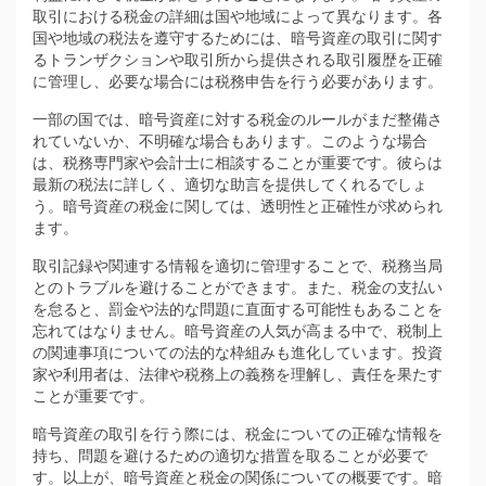
取引における税金の詳細は国や地域によって異なります。各
国や地域の税法を遵守するためには、暗号資産の取引に関す
るトランザクションや取引所から提供される取引履歴を正確
に管理し、必要な場合には税務申告を行う必要があります。
一部の国では、暗号資産に対する税金のルールがまだ整備さ
れていないか、不明確な場合もあります。このような場合
は、税務専門家や会計士に相談することが重要です。彼らは
最新の税法に詳しく、適切な助言を提供してくれるでしょ
う。暗号資産の税金に関しては、透明性と正確性が求められ
ます。
取引記録や関連する情報を適切に管理することで、税務当局
とのトラブルを避けることができます。また、税金の支払い
を怠ると、罰金や法的な問題に直面する可能性もあることを
忘れてはなりません。暗号資産の人気が高まる中で、税制上
の関連事項についての法的な枠組みも進化しています。投資
家や利用者は、法律や税務上の義務を理解し、責任を果たす
ことが重要です。
暗号資産の取引を行う際には、税金についての正確な情報を
持ち、問題を避けるための適切な措置を取ることが必要で
す。以上が、暗号資産と税金の関係についての概要です。暗