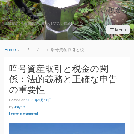
仮想通貨で稼いだらどのくらい税金が
かかるのか？
仮想通貨で利益を得たら知っておきたい税金のヒミツ！
Menu
Home
暗号資産取引と税金の関係：法的義務と正確な申告の重要性
暗号資産取引と税金の関
係：法的義務と正確な申告
の重要性
Posted on
2023年9月12日
By
Jolyne
Leave a comment